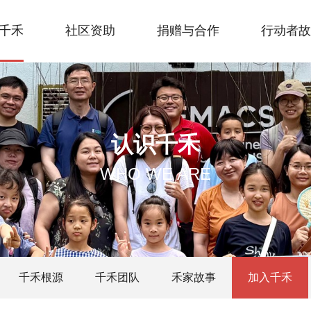
千禾
社区资助
捐赠与合作
行动者故
认识千禾
WHO WE ARE
千禾根源
千禾团队
禾家故事
加入千禾