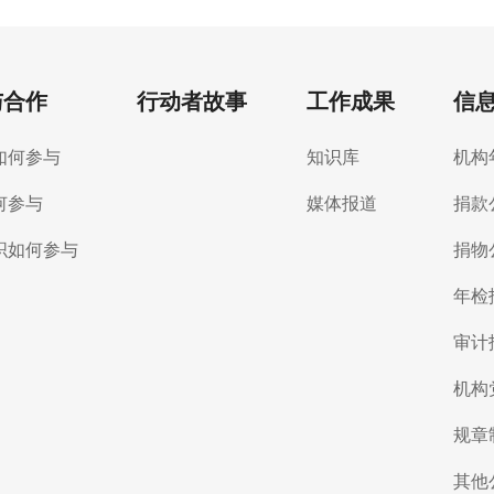
与合作
行动者故事
工作成果
信
如何参与
知识库
机构
何参与
媒体报道
捐款
织如何参与
捐物
年检
审计
机构
规章
其他