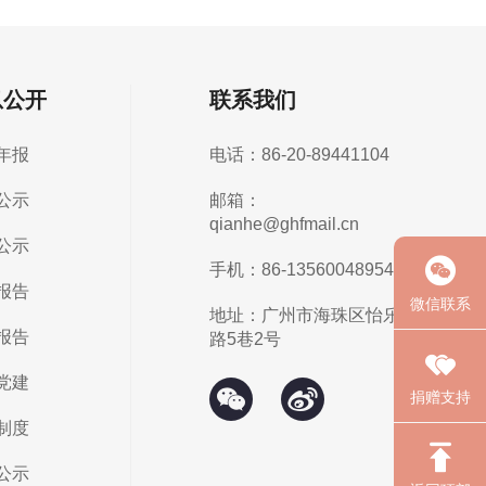
息公开
联系我们
年报
电话：86-20-89441104
公示
邮箱：
qianhe@ghfmail.cn
公示
手机：86-13560048954
报告
微信联系
地址：广州市海珠区怡乐
报告
路5巷2号
党建
捐赠支持
制度
公示