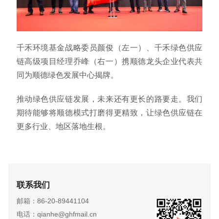
千禾环境基金战略委员颜俊（左一）、千禾绿色供应
链高级项目经理乔峰（右一）携顺德龙头企业代表共
同为顺德绿色发展中心揭牌。
推动绿色供应链发展，未来还有更长的路要走。我们
期待能够将顺德模式打磨得更精致，让绿色供应链在
更多行业、地区落地生根。
联系我们
邮箱：86-20-89441104
电话：qianhe@ghfmail.cn