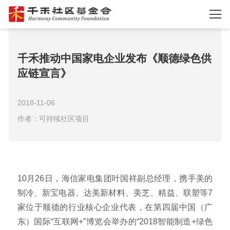
千禾推动中国家电企业发布《顺德绿色供
应链宣言》
2018-11-06
作者：可持续社区项目
10月26日，海信家电集团叶国祥副总经理，携手美的
制冷、新宝电器、达美新材料、美芝、精益、联塑等7
家位于顺德的行业核心企业代表，在第四届中国（广
东）国际“互联网+”博览会举办的“2018智能制造+绿色