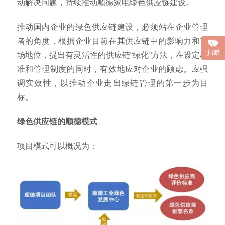
动解决问题，持续推动顺德家电绿色供应链建设。
推动国内企业的绿色供应链建设，必须站在企业管理
者的角度，根据企业目前在其供应链中的影响力和市
捐赠
场地位，提出有灵活性的供应链“绿化”方法，在设定标
准和管理制度的同时，有效地应对企业的顾虑。应强
调实效性，以推动企业走出绿链管理的第一步为目
标。
绿色供应链的顺德模式
项目模式可以概况为：