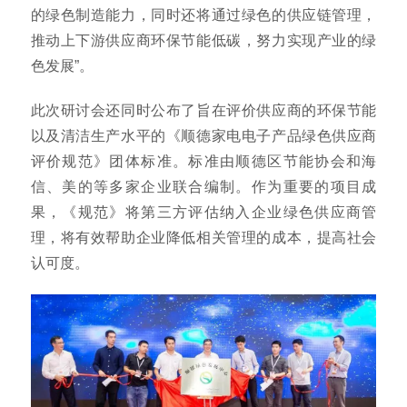
的绿色制造能力，同时还将通过绿色的供应链管理，
推动上下游供应商环保节能低碳，努力实现产业的绿
色发展”。
此次研讨会还同时公布了旨在评价供应商的环保节能
以及清洁生产水平的《顺德家电电子产品绿色供应商
评价规范》团体标准。标准由顺德区节能协会和海
信、美的等多家企业联合编制。作为重要的项目成
果，《规范》将第三方评估纳入企业绿色供应商管
理，将有效帮助企业降低相关管理的成本，提高社会
认可度。