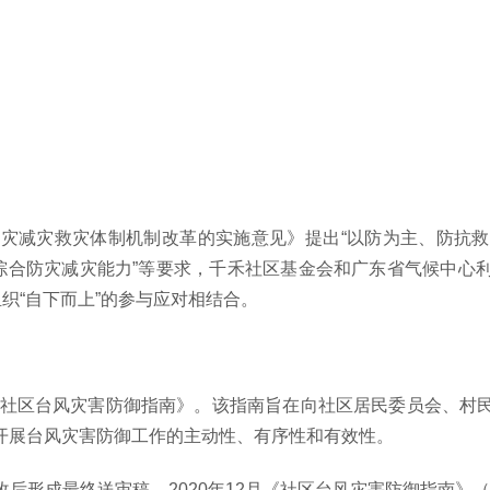
灾减灾救灾体制机制改革的实施意见》提出“以防为主、防抗
层综合防灾减灾能力”等要求，千禾社区基金会和广东省气候中心
织“自下而上”的参与应对相结合。
定《社区台风灾害防御指南》。该指南旨在向社区居民委员会、村
开展台风灾害防御工作的主动性、有序性和有效性。
最终送审稿。2020年12月《社区台风灾害防御指南》（DB44/T